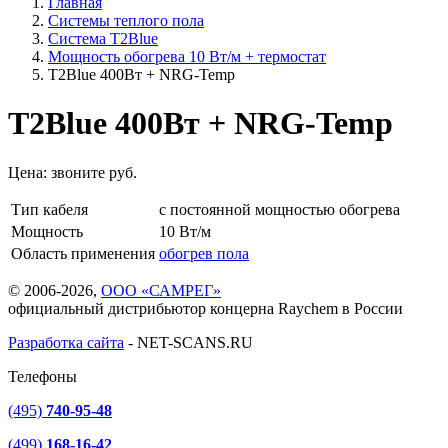
Главная
Системы теплого пола
Система T2Blue
Мощность обогрева 10 Вт/м + термостат
T2Blue 400Вт + NRG-Temp
T2Blue 400Вт + NRG-Temp
Цена:
звоните
руб.
Тип кабеля
с постоянной мощностью обогрева
Мощность
10 Вт/м
Область применения
обогрев пола
© 2006-2026,
ООО «САМРЕГ»
официальный дистрибьютор концерна Raychem в России
Разработка сайта
-
NET-SCANS.RU
Телефоны
(495)
740-95-48
(499)
168-16-42