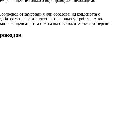
ем речь идет не только о водопроводах - необходимо
бопровод от замерзания или образования конденсата с
добится меньшее количество различных устройств. А во-
зования конденсата, тем самым вы сэкономите электроэнергию.
роводов