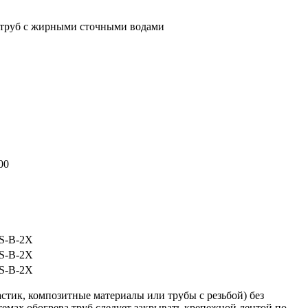
х труб с жирными сточными водами
00
S-B-2X
S-B-2X
S-B-2X
астик, композитные материалы или трубы с резьбой) без
мах обогрева труб следует закрывать крепежной лентой по