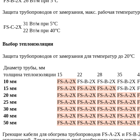
FS-B-2X
26 Вт/м при 5°C
Защита трубопроводов от замерзания, макс. рабочая температ
31 Вт/м при 5°C
FS-C-2X
22 Вт/м при 40°C
Выбор теплоизоляции
Защита трубопроводов от замерзания для температур до 20°C
Диаметр трубы, мм
толщина теплоизоляции
15
22
28
35
4
10 мм
FS-A-2X
FS-B-2X
FS-B-2X
FS-B-2X
F
15 мм
FS-A-2X
FS-A-2X
FS-A-2X
FS-B-2X
F
20 мм
FS-A-2X
FS-A-2X
FS-A-2X
FS-A-2X
F
25 мм
FS-A-2X
FS-A-2X
FS-A-2X
FS-A-2X
F
30 мм
FS-A-2X
FS-A-2X
FS-A-2X
FS-A-2X
F
40 мм
FS-A-2X
FS-A-2X
FS-A-2X
FS-A-2X
F
50 мм
FS-A-2X
FS-A-2X
FS-A-2X
FS-A-2X
F
Греющие кабели для обогрева трубопроводов FS-A-2X и FS-B-2X
ограничений. Для пластиковых труб необходимо использовать