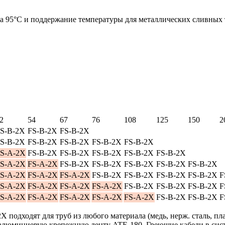
ура 95°C и поддержание температуры для металлических сливны
2
54
67
76
108
125
150
2
S-B-2X
FS-B-2X
FS-B-2X
S-B-2X
FS-B-2X
FS-B-2X
FS-B-2X
FS-B-2X
S-A-2X
FS-B-2X
FS-B-2X
FS-B-2X
FS-B-2X
FS-B-2X
S-A-2X
FS-A-2X
FS-B-2X
FS-B-2X
FS-B-2X
FS-B-2X
FS-B-2X
S-A-2X
FS-A-2X
FS-A-2X
FS-B-2X
FS-B-2X
FS-B-2X
FS-B-2X
F
S-A-2X
FS-A-2X
FS-A-2X
FS-A-2X
FS-B-2X
FS-B-2X
FS-B-2X
F
S-A-2X
FS-A-2X
FS-A-2X
FS-A-2X
FS-A-2X
FS-B-2X
FS-B-2X
F
 подходят для труб из любого материала (медь, нерж. сталь, пл
 алюминиевую крепежную ленту ATE-180. Греющие кабели в систе