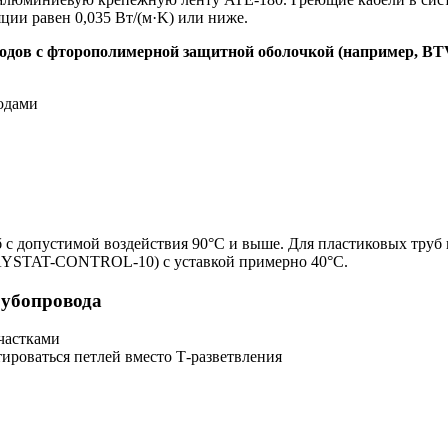
ции равен 0,035 Вт/(м·K) или ниже.
водов с фторополимерной защитной оболочкой (например, B
одами
б с допустимой воздействия 90°C и выше. Для пластиковых труб
RAYSTAT-CONTROL-10) с уставкой примерно 40°C.
рубопровода
частками
тироваться петлей вместо Т-разветвления