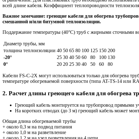
всей длине кабеля. Коэффициент теплопроводности теплоизоля
Важное замечание: греющие кабели для обогрева трубопро
смешанной и/или битумной теплоизоляции.
Поддержание температуры (40°C) труб с жирными сточными в
Диаметр трубы, мм
толщина теплоизоляции
40
50
65
80
100
125
150
200
-20°
25
30
40
50
60
80
100
130
0°
20
20
25
30
40
50
60
80
Кабели FS-C-2X могут использоваться только для обогрева тру
температуре обогреваемой поверхности (типа AT-TS-14 или 
2. Расчет длины греющего кабеля для обогрева т
Греющий кабель монтируется на трубопровод прямыми у
На коротких отводах (до 3 м) греющий кабель может мон
Общая длина обогреваемой трубы
+ около 0,3 м на подвод питания
+ около 1,0 м на разветвление
+ около 1,2 м на узел разветвления на 4 цепи