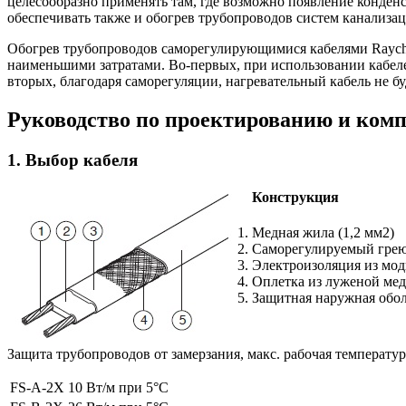
целесообразно применять там, где возможно появление конденс
обеспечивать также и обогрев трубопроводов систем канализац
Обогрев трубопроводов саморегулирующимися кабелями Raychem
наименьшими затратами. Во-первых, при использовании кабелей
вторых, благодаря саморегуляции, нагревательный кабель не бу
Руководство по проектированию и комп
1. Выбор кабеля
Конструкция
Медная жила (1,2 мм2)
Саморегулируемый гре
Электроизоляция из мо
Оплетка из луженой ме
Защитная наружная обо
Защита трубопроводов от замерзания, макс. рабочая температур
FS-A-2X
10 Вт/м при 5°C