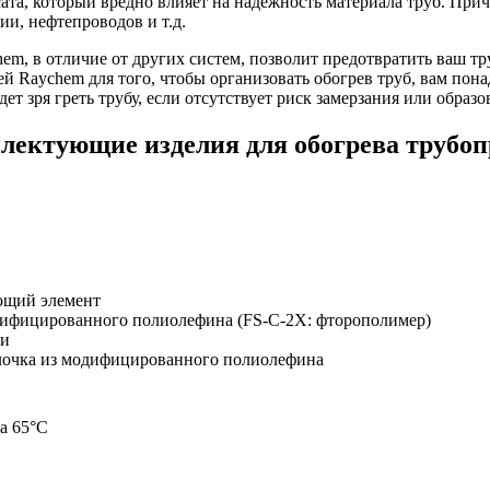
ата, который вредно влияет на надежность материала труб. Прич
ии, нефтепроводов и т.д.
, в отличие от других систем, позволит предотвратить ваш тру
 Raychem для того, чтобы организовать обогрев труб, вам пона
дет зря греть трубу, если отсутствует риск замерзания или обра
лектующие изделия для обогрева трубоп
ющий элемент
дифицированного полиолефина (FS-C-2X: фторополимер)
ди
лочка из модифицированного полиолефина
а 65°C