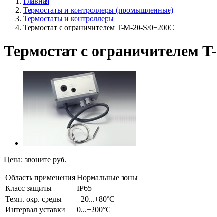
Главная
Термостаты и контроллеры (промышленные)
Термостаты и контроллеры
Термостат с ограничителем T-M-20-S/0+200C
Термостат с ограничителем T
Цена:
звоните
руб.
Область применения
Нормальные зоны
Класс защиты
IP65
Темп. окр. среды
–20...+80°C
Интервал уставки
0...+200°C