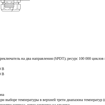
ключатель на два направления (SPDT); ресурс 100 000 циклов п
0 В
0 В
она
при выборе температуры в верхней трети диапазона температур (
нутри корпуса, через заглушку на крышке