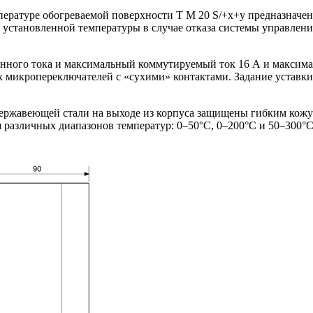
мпературе обогреваемой поверхности T M 20 S/+x+y предназначе
 установленной температуры в случае отказа системы управлен
нного тока и максимальный коммутируемый ток 16 А и максимал
микропереключателей с «сухими» контактами. Задание уставки 
ержавеющей стали на выходе из корпуса защищены гибким кожу
 различных диапазонов температур: 0–50°C, 0–200°C и 50–300°C