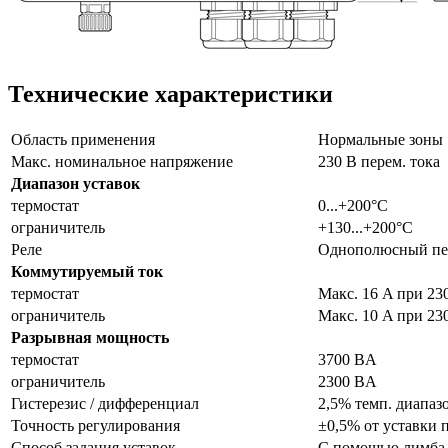
Технические характеристики
Область применения
Нормальные зоны
Макс. номинальное напряжение
230 В перем. тока
Диапазон уставок
термостат
0...+200°C
ограничитель
+130...+200°C
Реле
Однополюсный пере
Коммутируемый ток
термостат
Макс. 16 A при 23
ограничитель
Макс. 10 A при 23
Разрывная мощность
термостат
3700 BA
ограничитель
2300 BA
Гистерезис / дифференциал
2,5% темп. диапаз
Точность регулирования
±0,5% от уставки 
Способ задания уставок
С помощью лимба в