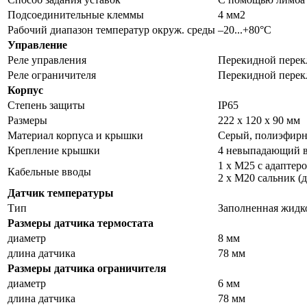
Подсоединительные клеммы
4 мм2
Рабочий диапазон температур окруж. среды
–20...+80°C
Управление
Реле управления
Перекидной перек
Реле ограничителя
Перекидной перек
Корпус
Степень защиты
IP65
Размеры
222 x 120 x 90 мм
Материал корпуса и крышки
Серый, полиэфирн
Крепление крышки
4 невыпадающий в
1 x M25 с адаптер
Кабельные вводы
2 x M20 сальник (
Датчик температуры
Тип
Заполненная жидко
Размеры датчика термостата
диаметр
8 мм
длина датчика
78 мм
Размеры датчика ограничителя
диаметр
6 мм
длина датчика
78 мм