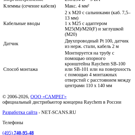
Клеммы (сечение кабеля)
Макс. 4 мм²
2 x M20 с сальниками (каб. 7,5–
13 мм)
Кабельные вводы
1 x M25 с адаптером
M25(М)/M20(F) и заглушкой
(М20)
Двухпроводный Pt 100, датчик
Датчик
из нерж. стали, кабель 2 м
Монтируется на трубу с
помощью опорного
кронштейна Raychem SB-100
Способ монтажа
или SB-101 или на поверхность
с помощью 4 монтажных
отверстий с расстоянием между
центрами 110 x 140 мм
© 2006-2026,
ООО «САМРЕГ»
официальный дистрибьютор концерна Raychem в России
Разработка сайта
-
NET-SCANS.RU
Телефоны
(495)
740-95-48