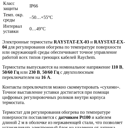
Класс
IP66
защиты
Темп. окр.
–50…+55°С
среды
Интервал
0…49°С
уставки
Электронные термостаты
RAYSTAT-EX-03
и
RAYSTAT-EX-
04
для регулирования обогрева по температуре поверхности
или окружающей среды обеспечивают точное управление
работой всех типов греющих кабелей Raychem.
Термостаты выпускаются на номинальное напряжение
110 В
,
50/60 Гц
или
230 В
,
50/60 Гц
с двухполюсным
переключателем на
16 А
.
Контакты переключателя можно скоммутировать «сухими».
Точное выставление уставки достигается при помощи
цифровых регулировочных роликов внутри корпуса
термостата.
Термостат для регулирования обогрева по температуре
поверхности поставляется с
датчиком Pt100
и кабелем
длиной 2 м в оболочке из нержавеющей стали, что позволяет
устанавливать электронный блок на удалении от датчика.