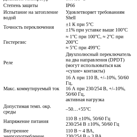
Степень защиты
IP66
Испытание на затопление
Удовлетворяет требованиям
водой
Shell
±1 К при 5°С
Точность переключения
±1% при уставке выше 100°С
≈ 1°С при 100°С, ≈ 2°С при
Гистерезис
200°С
≈ 5°C пpи 499°C
Двухполюсный переключатель
на два направления (DPDT)
Реле
(могут использоваться как
«сухие» контакты)
16 А при 110 В, +/–10%, 50/60
Гц,
Макс. коммутируемый ток
16 А при 230/254 В, +/–10%,
50/60 Гц,
активная нагрузка
Допустимая темп. окр.
–50…+55°С
среды
110 В ±10%, 50/60 Гц
Напряжение питания
230/254 В ±10%, 50/60 Гц
Внутреннее
110 В ~ 4 ВА,
энергопотребление
230/254 В ~ 3 ВА