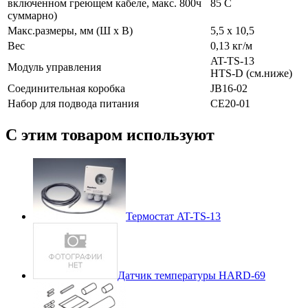
включенном греющем кабеле, макс. 800ч
85 С
суммарно)
Макс.размеры, мм (Ш х В)
5,5 x 10,5
Вес
0,13 кг/м
AT-TS-13
Модуль управления
HTS-D (см.ниже)
Соединительная коробка
JB16-02
Набор для подвода питания
CE20-01
С этим товаром используют
Термостат AT-TS-13
Датчик температуры HARD-69