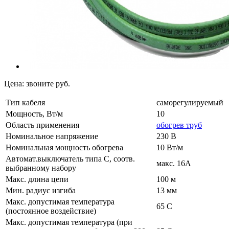
Цена:
звоните
руб.
Тип кабеля
саморегулируемый
Мощность, Вт/м
10
Область применения
обогрев труб
Номинальное напряжение
230 В
Номинальная мощность обогрева
10 Вт/м
Автомат.выключатель типа С, соотв.
макс. 16А
выбранному набору
Макс. длина цепи
100 м
Мин. радиус изгиба
13 мм
Макс. допустимая температура
65 С
(постоянное воздействие)
Макс. допустимая температура (при