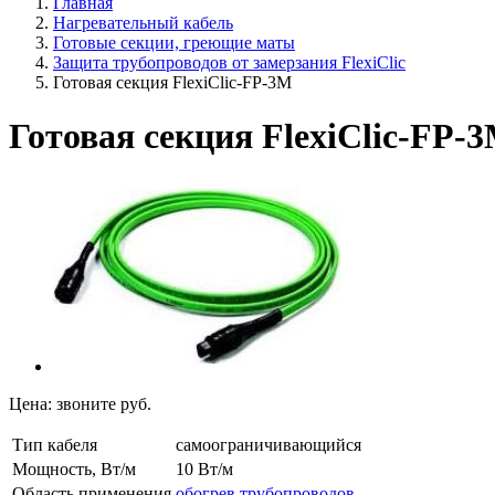
Главная
Нагревательный кабель
Готовые секции, греющие маты
Защита трубопроводов от замерзания FlexiClic
Готовая секция FlexiClic-FP-3M
Готовая секция FlexiClic-FP-
Цена:
звоните
руб.
Тип кабеля
самоограничивающийся
Мощность, Вт/м
10 Вт/м
Область применения
обогрев трубопроводов